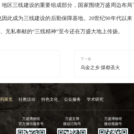
）地区三线建设的重要组成部分，国家围绕万盛周边布局
因此成为三线建设的后勤保障基地。20世纪90年代以
生、无私奉献的“三线精神”至今还在万盛大地上传扬。
下一条
乌金之乡 煤都圣火
列展览
社教活动
特色文化
公众服务
学术研究
万盛博物馆
万盛文博
万盛博物馆
官方微信服务号
微信订阅号
微信视频号