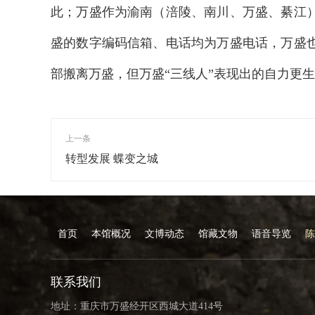
此；万盛作为渝南（涪陵、南川、万盛、綦江
盛的数字编码信箱、电话均为万盛电话，万盛也
部搬离万盛，但万盛“三线人”表现出的自力更
上一条
转型发展 蝶变之城
首页
本馆概况
文博动态
馆藏文物
语音导览
陈
联系我们
地址：重庆市万盛经开区西城大道414号