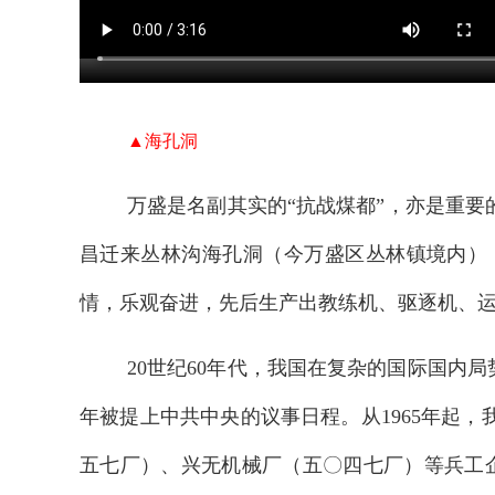
▲海孔洞
万盛是名副其实的“抗战煤都”，亦是重
昌迁来丛林沟海孔洞（今万盛区丛林镇境内）
情，乐观奋进，先后生产出教练机、驱逐机、
20世纪60年代，我国在复杂的国际国内
年被提上中共中央的议事日程。从1965年起
五七厂）、兴无机械厂（五〇四七厂）等兵工企