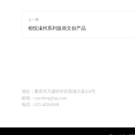
上一条
相悦溱州系列版画文创产品
首页
本馆概况
文博动态
馆藏文物
语音导览
陈
联系我们
地址：重庆市万盛经开区西城大道414号
邮箱：cqwsbwg@qq.com
电话：023-48260168