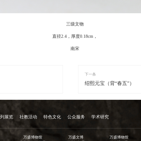
三级文物
直径2.4，厚度0.18cm，
南宋
下一条
绍熙元宝（背“春五”）
列展览
社教活动
特色文化
公众服务
学术研究
万盛博物馆
万盛文博
万盛博物馆